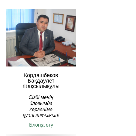
Қордашбеков
Бақдаулет
Жақсылықұлы
Сізді менің
блогымда
көргеніме
қуаныштымын!
Блогқа өту