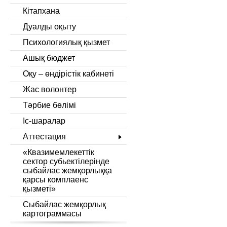
Кітапхана
Дуалды оқыту
Психологиялық қызмет
Ашық бюджет
Оқу – өндірістік кабинеті
Жас волонтер
Тәрбие бөлімі
Іс-шаралар
Аттестация
«Квазимемлекеттік
сектор субьектілерінде
сыбайлас жемқорлыққа
қарсы комплаенс
қызметі»
Сыбайлас жемқорлық
картограммасы