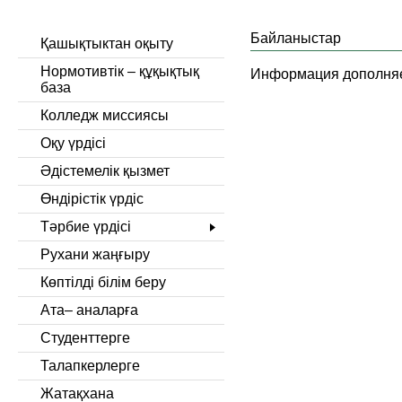
Байланыстар
Қашықтыктан оқыту
Нормотивтік – құқықтық
Информация дополняет
база
Колледж миссиясы
Оқу үрдісі
Әдістемелік қызмет
Өндірістік үрдіс
Тәрбие үрдісі
Рухани жаңғыру
Көптілді білім беру
Ата– аналарға
Студенттерге
Талапкерлерге
Жатақхана