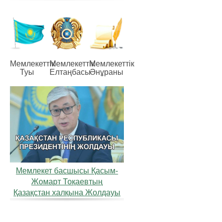
Мемлекеттiк
Мемлекеттiк
Мемлекеттiк
Туы
Елтаңбасы
Әнұраны
Мемлекет басшысы Қасым-
Жомарт Тоқаевтың
Қазақстан халқына Жолдауы