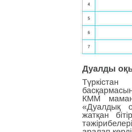
4
5
6
7
Дуалды оқ
Түркістан
басқармасы
КММ мама
«Дуалдық 
жатқан бітір
тәжірибеле
аралап көрді