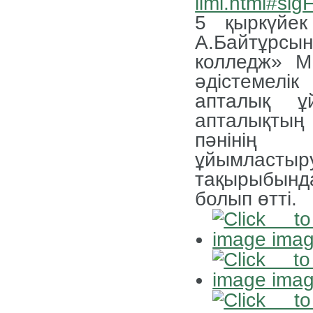
limi.html#si
5 қыркүйек
А.Байтұрс
колледж» М
әдістемел
апталық ұ
апталықтың 
пәнінің
ұйымласт
тақырыбынд
болып өтті.