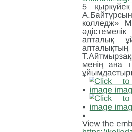
5 қыркүйек
А.Байтұрс
колледж» М
әдістемел
апталық ұ
апталықт
Т.Айтмырзақ
менің ана т
ұйымдастыр
View the emb
https://kolled