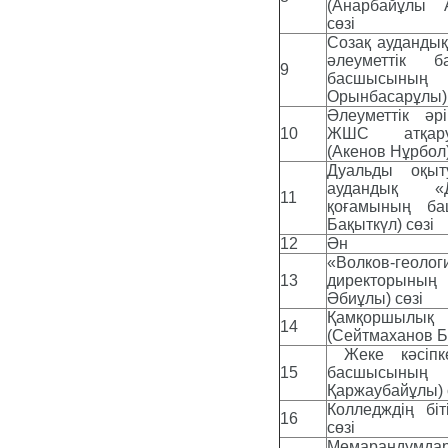
(Анарбайұлы 
сөзі
Созақ ауданды
әлеуметтік б
9
басшысының 
Орынбасарұлы)
Әлеуметтік ә
10
ЖШС атқару
(Акенов Нұрбол)
Дуальды оқыт
аудандық «Д
11
қоғамының б
Бақыткүл) сөзі
12
Ән
«Волков-геоло
13
директорының 
Әбиұлы) сөзі
Қамқоршылық
14
(Сейтмаханов Б
Жеке кәсіпк
15
басшысының 
Қаржаубайұлы) 
Колледждің біт
16
сөзі
Мемарандумдар 