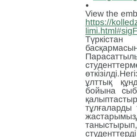
View the emb
https://kolled
limi.html#si
Түркістан
басқармасы
Парасаттылы
студентт
өткізілді.Не
ұлттық құн
бойына сыб
қалыптаст
тұлғаларды 
жастарымы
таныстыр
студенттерд