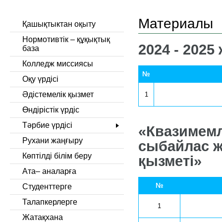
Материалы
Қашықтыктан оқыту
Нормотивтік – құқықтық
2024 - 202
база
Колледж миссиясы
№
Оқу үрдісі
Әдістемелік қызмет
1
Өндірістік үрдіс
Тәрбие үрдісі
«Квазимемл
Рухани жаңғыру
сыбайлас 
Көптілді білім беру
қызметі»
Ата– аналарға
№
Студенттерге
Талапкерлерге
1
Жатақхана