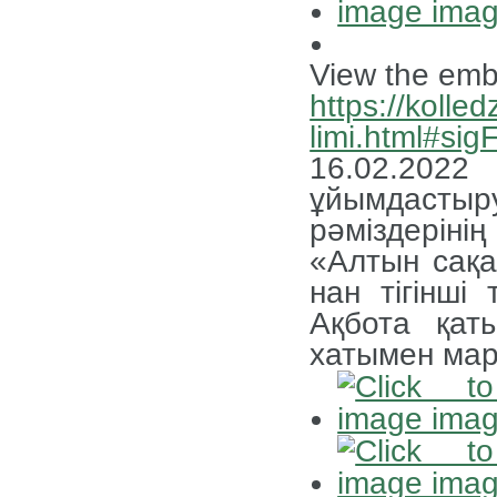
View the emb
https://kolled
limi.html#si
16.02.202
ұйымдасты
рәміздеріні
«Алтын сақ
нан тігінші
Ақбота қат
хатымен ма