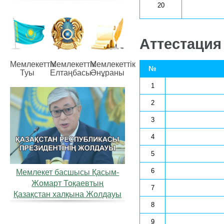
20
Аттестация
Мемлекеттiк
Мемлекеттiк
Мемлекеттiк
№
Туы
Елтаңбасы
Әнұраны
1
2
3
4
5
6
Мемлекет басшысы Қасым-
Жомарт Тоқаевтың
7
Қазақстан халқына Жолдауы
8
9