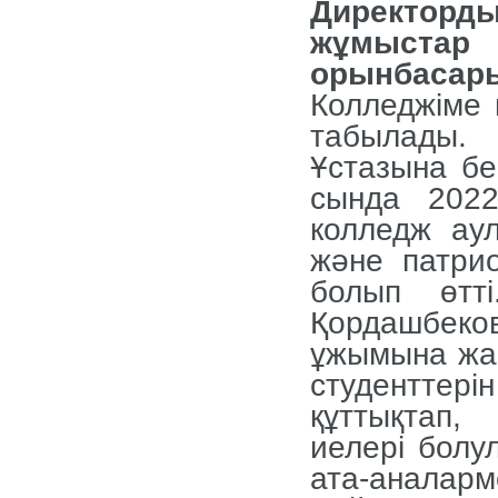
Директордың
жұмы
орынб
Колледжіме 
табылады. 
Ұстазына б
сында 2022
колледж аул
және патри
болып өтт
Қордашбеко
ұжымына жаң
студенттер
құттықтап
иелері болу
ата-аналарм