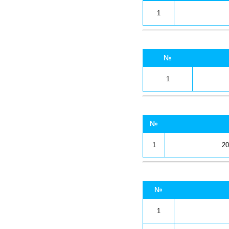
1
№
1
№
1
20
№
1