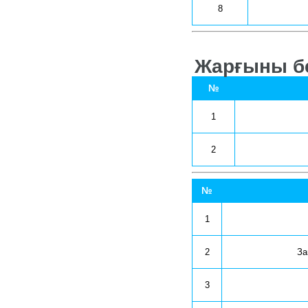
8
Жарғыны бе
№
1
2
№
1
2
За
3