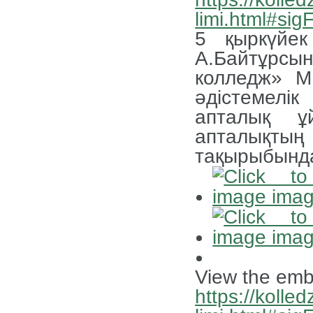
limi.html#si
5 қыркүйек
А.Байтұрс
колледж» М
әдістемел
апталық ұ
апталықтың 
тақырыбында
View the emb
https://kolled