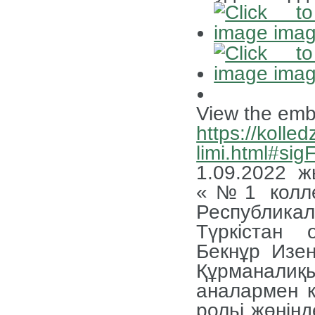
View the emb
https://kolled
limi.html#si
1.09.2022 
«№1 колле
Республикал
Түркістан
Бекнұр Изе
Құрманалиқ
аналармен к
рольі жөнінд