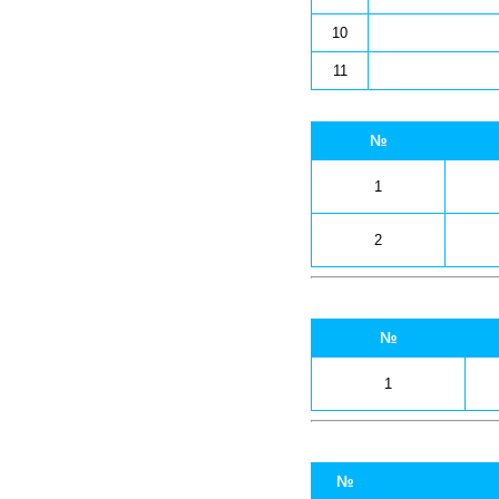
10
11
№
1
2
№
1
№