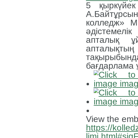
5 қыркүйек
А.Байтұрс
колледж» М
әдістемел
апталық ұ
апталықтың
тақырыбында
бағдарлама
View the emb
https://kolled
limi.html#si