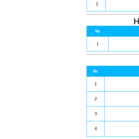
 2
Н
№
1
№
1
2
3
4