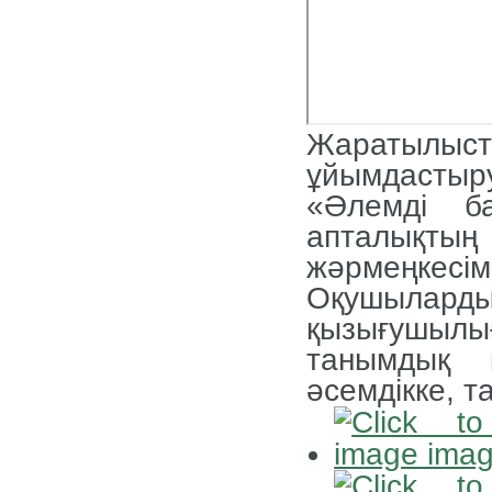
Жаратыл
ұйымдасты
«Әлемді б
апталықт
жәрмеңкесі
Оқушылар
қызығушылы
танымдық қ
әсемдікке, т