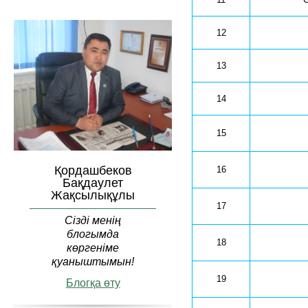
12
13
14
15
Қордашбеков
16
Бақдаулет
Жақсылықұлы
17
Сізді менің
блогымда
18
көргеніме
қуаныштымын!
19
Блогқа өту