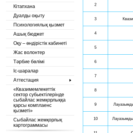
2
Кітапхана
Дуалды оқыту
3
 Кваз
Психологиялық қызмет
4
Ашық бюджет
Оқу – өндірістік кабинеті
5
Жас волонтер
Тәрбие бөлімі
6
Іс-шаралар
7
Аттестация
«Квазимемлекеттік
8
сектор субьектілерінде
сыбайлас жемқорлыққа
9
 Лауазымды
қарсы комплаенс
қызметі»
10
Лауазымды 
Сыбайлас жемқорлық
картограммасы
11
С