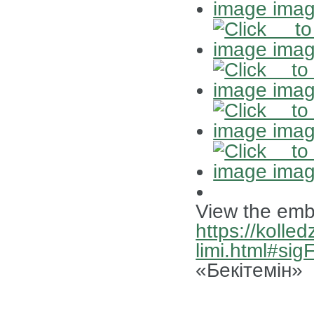
View the emb
https://kolled
limi.html#si
«Бекітемін»