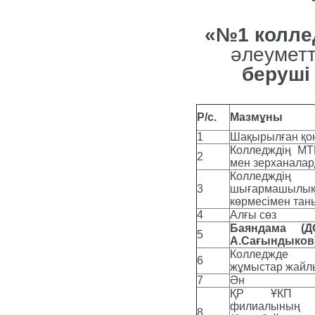
«№1 колл
әлеуметт
беруші
Р/с.
Мазмұны
1
Шақырылған қон
Колледждің МТ
2
мен зерханалар
Колледждің
3
шығармашыл
көрмесімен тан
4
Алғы сөз
Баяндама (
5
А.Сағындыков
Колледжде 
6
жұмыстар жайлы
7
Ән
ҚР ҰКП «С
филиалыны
8