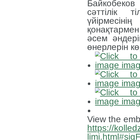
Байкобеко
сәттілік т
үйірмесіні
қонақтарме
әсем әндері
өнерлерін кө
View the emb
https://kolled
limi.html#si