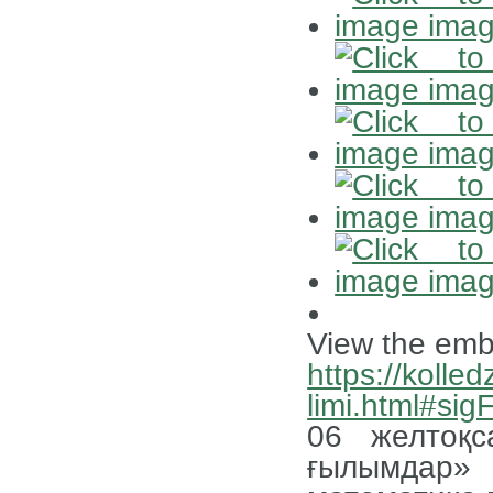
View the emb
https://kolled
limi.html#si
06 желтоқс
ғылымдар»