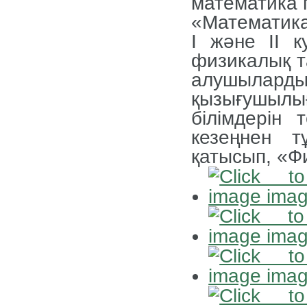
математика 
«Математика
І және ІІ к
физикалық та
алушылард
қызығушылығ
білімдерін
кезеңнен т
қатысып, «Ф