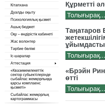
Құрметті ә
Кітапхана
Дуалды оқыту
Толығырақ..
Психологиялық қызмет
Ашық бюджет
Таңатаров 
Оқу – өндірістік кабинеті
жетекшіліг
Жас волонтер
ұйымдаст
Тәрбие бөлімі
Толығырақ..
Іс-шаралар
Аттестация
«Брэйн Ри
«Квазимемлекеттік
сектор субьектілерінде
өтті
сыбайлас жемқорлыққа
қарсы комплаенс
Толығырақ..
қызметі»
Сыбайлас жемқорлық
картограммасы