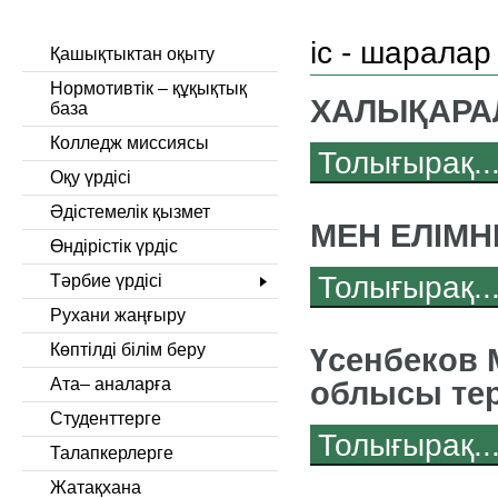
іс - шаралар
Қашықтыктан оқыту
Нормотивтік – құқықтық
ХАЛЫҚАРА
база
Колледж миссиясы
Толығырақ..
Оқу үрдісі
Әдістемелік қызмет
МЕН ЕЛІМН
Өндірістік үрдіс
Толығырақ..
Тәрбие үрдісі
Рухани жаңғыру
Көптілді білім беру
Үсенбеков 
Ата– аналарға
облысы те
Студенттерге
Толығырақ..
Талапкерлерге
Жатақхана