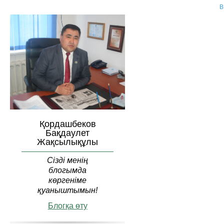
В
Қордашбеков
Бақдаулет
Жақсылықұлы
Сізді менің
блогымда
көргеніме
қуаныштымын!
Блогқа өту