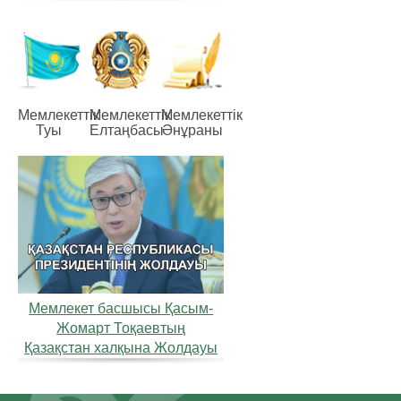
Мемлекеттiк
Мемлекеттiк
Мемлекеттiк
Туы
Елтаңбасы
Әнұраны
Мемлекет басшысы Қасым-
Жомарт Тоқаевтың
Қазақстан халқына Жолдауы