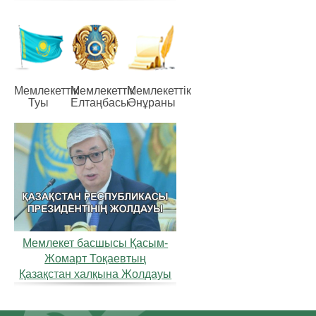
Мемлекеттiк
Мемлекеттiк
Мемлекеттiк
Туы
Елтаңбасы
Әнұраны
Мемлекет басшысы Қасым-
Жомарт Тоқаевтың
Қазақстан халқына Жолдауы