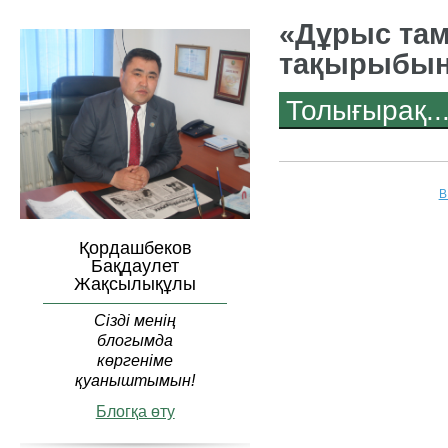
«Дұрыс там
тақырыбынд
Толығырақ..
В
Қордашбеков
Бақдаулет
Жақсылықұлы
Сізді менің
блогымда
көргеніме
қуаныштымын!
Блогқа өту