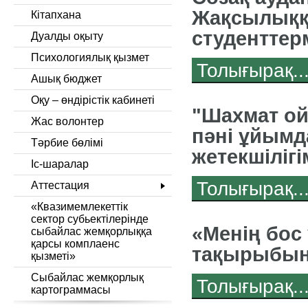
Жақсылыққ
Кітапхана
студенттерм
Дуалды оқыту
Психологиялық қызмет
Толығырақ..
Ашық бюджет
Оқу – өндірістік кабинеті
"Шахмат ой
Жас волонтер
пәні ұйым
Тәрбие бөлімі
жетекшілігі
Іс-шаралар
Толығырақ..
Аттестация
«Квазимемлекеттік
сектор субьектілерінде
«Менің бо
сыбайлас жемқорлыққа
қарсы комплаенс
тақырыбынд
қызметі»
Сыбайлас жемқорлық
Толығырақ..
картограммасы