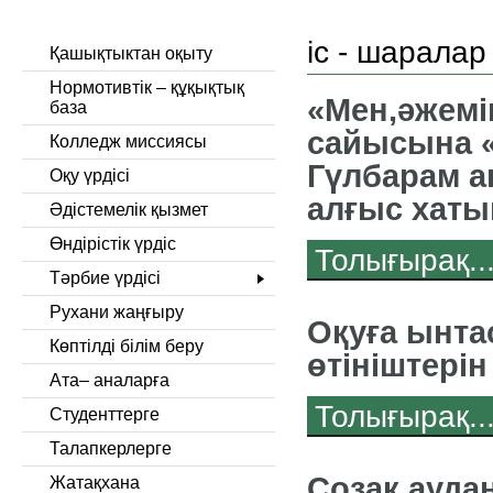
іс - шаралар
Қашықтыктан оқыту
Нормотивтік – құқықтық
«Мен,әжемі
база
сайысына 
Колледж миссиясы
Гүлбарам а
Оқу үрдісі
алғыс хат
Әдістемелік қызмет
Өндірістік үрдіс
Толығырақ..
Тәрбие үрдісі
Рухани жаңғыру
Оқуға ынта
Көптілді білім беру
өтініштерін
Ата– аналарға
Толығырақ..
Студенттерге
Талапкерлерге
Созақ аудан
Жатақхана