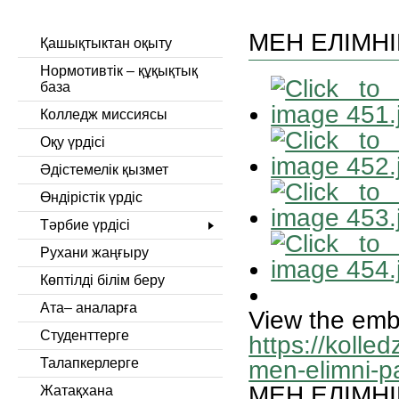
МЕН ЕЛІМН
Қашықтыктан оқыту
Нормотивтік – құқықтық
база
Колледж миссиясы
Оқу үрдісі
Әдістемелік қызмет
Өндірістік үрдіс
Тәрбие үрдісі
Рухани жаңғыру
Көптілді білім беру
Ата– аналарға
View the emb
Студенттерге
https://kolle
Талапкерлерге
men-elimni-p
МЕН ЕЛІМН
Жатақхана