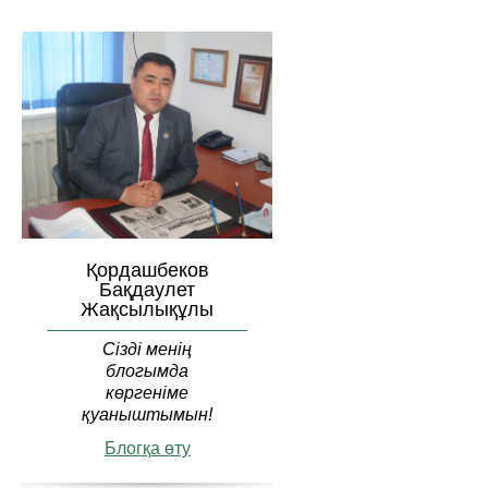
Қордашбеков
Бақдаулет
Жақсылықұлы
Сізді менің
блогымда
көргеніме
қуаныштымын!
Блогқа өту