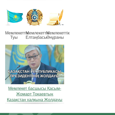
Мемлекеттiк
Мемлекеттiк
Мемлекеттiк
Туы
Елтаңбасы
Әнұраны
Мемлекет басшысы Қасым-
Жомарт Тоқаевтың
Қазақстан халқына Жолдауы