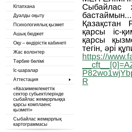
Сыбайлас ж
Кітапхана
бастаймын...
Дуалды оқыту
Қазақстан 
Психологиялық қызмет
қарсы іс-қ
Ашық бюджет
қарсы қызм
Оқу – өндірістік кабинеті
тегін, әрі құп
Жас волонтер
https://www
Тәрбие бөлімі
__cft__[0]
Іс-шаралар
P82wo1wjY
R
Аттестация
«Квазимемлекеттік
сектор субьектілерінде
сыбайлас жемқорлыққа
қарсы комплаенс
қызметі»
Сыбайлас жемқорлық
картограммасы